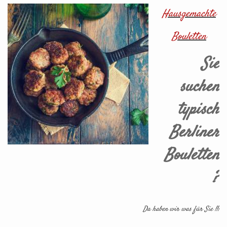
Hausgemachte
Bouletten
Sie
suchen
typisch
Berliner
Bouletten
?
Da haben wir was für Sie !!!